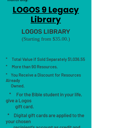
LOGOS 9 Legacy
Library
LOGOS LIBRA
RY
(Starting from $35.00.
)
* Total Valu
e if Sold Separately
$1,036.55
* More than 90 Resour
ces.
* You Receive a Disco
unt for
Resources
Already
Owned.
* For the Bible student in your life,
give a Logos
gift card.
* Digital gift cards are applied to the
your chosen
recipient's account as credit and