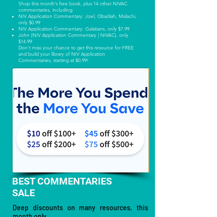
Shop this month’s free book, plus 14 other NIVAC
commentaries, including:
NIV Application Commentary: Joel, Obadiah, Malachi,
only $0.99
NIV Application Commentary: Galatians, only $7.99
John (NIV Application Commentary | NIVAC), only
$14.99
Don’t miss your chance to get this resource for FREE
and build your library of NIV Application
Commentaries, starting at $0.99!
BEST COMMENTARIES
SALE
Deep discounts on many resources, this
month only.