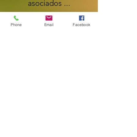
asociados ...
Phone
Email
Facebook
Lavanda Rahming
,
contable
El pastor Lynden Williams no es un
pastor típico, es verdaderamente
un líder de servicio. No solo predica
y enseña el evangelio de Cristo sino
que su vida refleja una pasión y
amor por las cosas de DIOS. Puedo
hablar sobre su conocimiento
bíblico de las Escrituras y la
profecía de los últimos tiempos, el