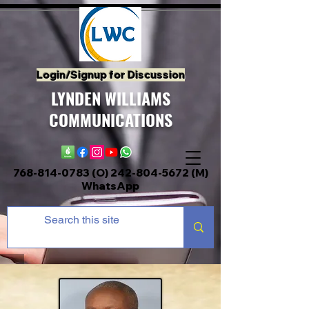
Login/Signup for Discussion
LYNDEN WILLIAMS
COMMUNICATIONS
768-814-0783 (O)
242-804-5672
(M)
WhatsApp