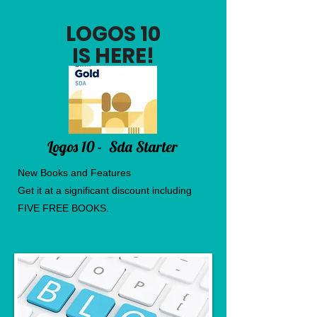
LOGOS 10
IS HERE!
Logos 10 - Sda Starter
New Books and Features
Get it at a significant discount including
FIVE FREE BOOKS.