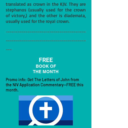
translated as crown in the KJV. They are
stephanos (usually used for the crown
of victory,) and the other is diademata,
usually used for the royal crown.
----------------------------------------
----------------------------------------
---
FREE
BOOK OF
THE MONTH
Promo info: Get The Letters of John from
the NIV Application Commentary—FREE this
month.