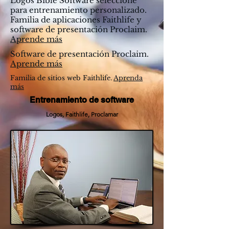
Logos Bible Software seleccione
para entrenamiento personalizado.
Familia de aplicaciones Faithlife y
software de presentación Proclaim.
Aprende más
Software de presentación Proclaim.
Aprende más
Familia de sitios web Faithlife.
Aprenda
más
Entrenamiento de software
Logos, Faithlife, Proclamar