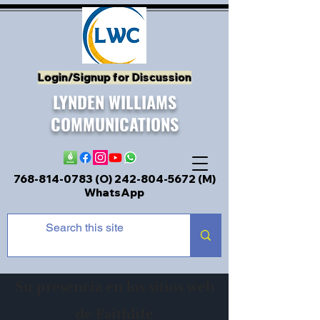
Login/Signup for Discussion
LYNDEN WILLIAMS
COMMUNICATIONS
768-814-0783 (O)
242-804-5672
(M)
WhatsApp
Su presencia en los sitios web
de Faithlife