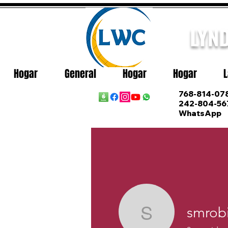
LYN
Hogar
General
Hogar
Hogar
L
768-814-078
242-804-56
WhatsApp
smrob
smrobins