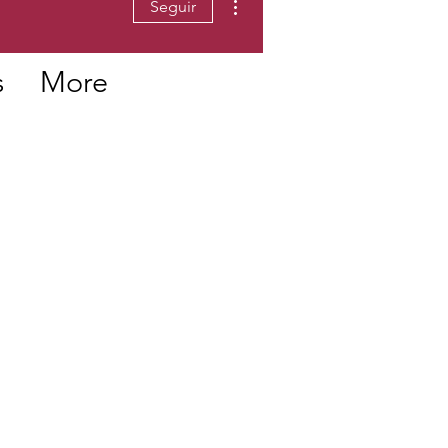
Seguir
s
More