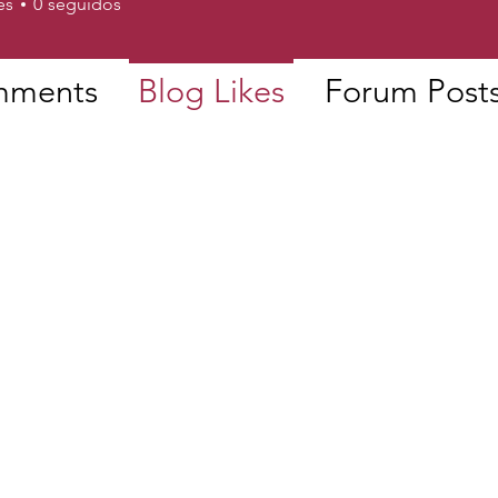
es
0
seguidos
mments
Blog Likes
Forum Post