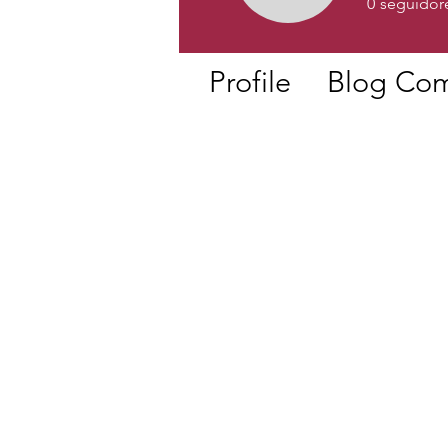
0
seguidor
Profile
Blog Co