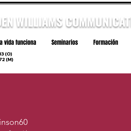
DEN WILLIAMS COMMUNICAT
a vida funciona
Seminarios
Formación
3 (O)
72
(M)
inson60
on60