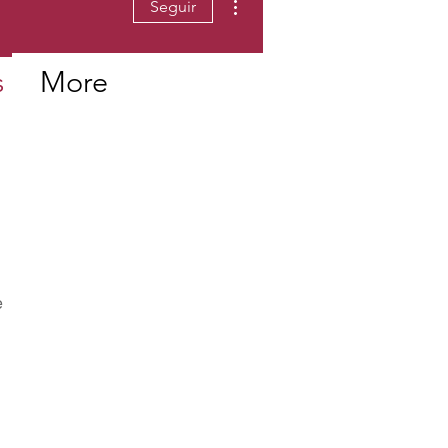
Seguir
s
More
e