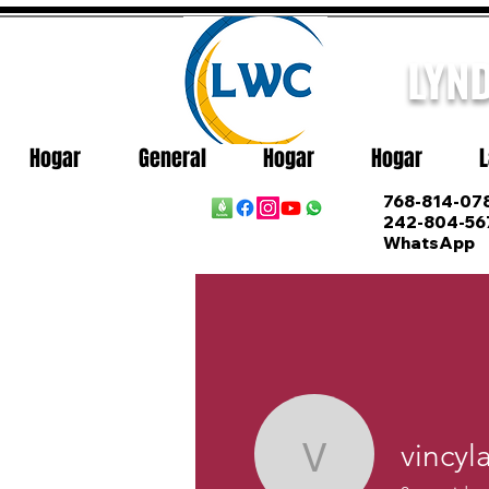
LYN
Hogar
General
Hogar
Hogar
L
768-814-078
242-804-56
WhatsApp
vincyl
vincylady