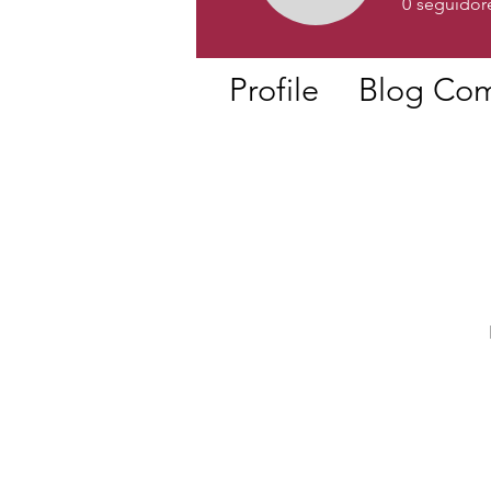
0
seguidor
Profile
Blog Co