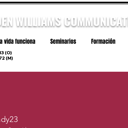
DEN WILLIAMS COMMUNICAT
a vida funciona
Seminarios
Formación
3 (O)
72
(M)
ady23
23